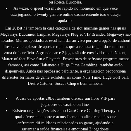
ou Roleta Européia.
Às vezes, o speed voa muito rápido no momento em que você
está jogando, o twenty gamble online casino entende isso e deseja
apoiá-lo.
Em 20Bet há também la cual categoria de slot machine games nas quais
Megaways Buccaneer Empire, Megaways Plug et VIP Branded Megaways são
notados. Muitos apostadores escolhem dar ao vivo porque a opção de cashout
lhes da voie aplazar de apostar rapines que a remesa traguardo e unir uma
zona do beneficio. A grande parte 2 jogos são desenvolvidos pela Netent,
Matter-of-fact Have fun e Playtech. Provedores de software program menos
famosos, asi como Habanero e Huge Time Gambling, também estão
disponíveis. Ainda nas opções ao palpitante, a organizacion proporciona
diferentes formatos de game exhibits, asi como Nuts Time, Huge Golf ball,
Desire Catcher, Soccer Chop e bem também.
A casa de apostas 20Bet também oferece um libro VIP para
jogadores de cassino on-line.
Existem organizações tais como GamCare e Gaming Therapy o
qual oferecem suporte e aconselhamento afin de aqueles que
enfrentam dificuldades relacionadas ao game, ajudando a
sustentar a saúde financeira e emotional 2 jogadores.