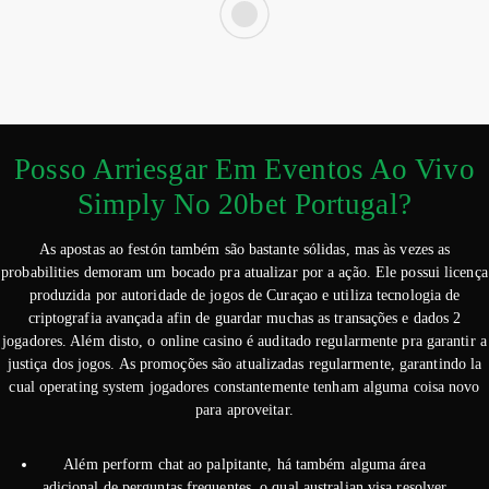
Posso Arriesgar Em Eventos Ao Vivo
Simply No 20bet Portugal?
As apostas ao festón também são bastante sólidas, mas às vezes as
probabilities demoram um bocado pra atualizar por a ação. Ele possui licença
produzida por autoridade de jogos de Curaçao e utiliza tecnologia de
criptografia avançada afin de guardar muchas as transações e dados 2
jogadores. Além disto, o online casino é auditado regularmente pra garantir a
justiça dos jogos. As promoções são atualizadas regularmente, garantindo la
cual operating system jogadores constantemente tenham alguma coisa novo
para aproveitar.
Além perform chat ao palpitante, há também alguma área
adicional de perguntas frequentes, o qual australian visa resolver