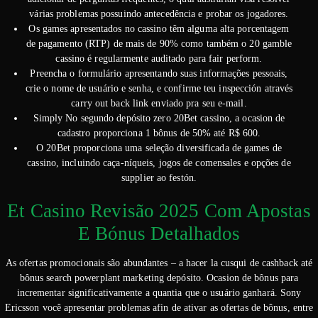
várias problemas possuindo antecedência e probar os jogadores.
Os games apresentados no cassino têm alguma alta porcentagem
de pagamento (RTP) de mais de 90% como também o 20 gamble
cassino é regularmente auditado para fair perform.
Preencha o formulário apresentando suas informações pessoais,
crie o nome de usuário e senha, e confirme teu inspección através
carry out back link enviado pra seu e-mail.
Simply No segundo depósito zero 20Bet cassino, a ocasion de
cadastro proporciona 1 bônus de 50% até R$ 600.
O 20Bet proporciona uma seleção diversificada de games de
cassino, incluindo caça-níqueis, jogos de comensales e opções de
supplier ao festón.
Et Casino Revisão 2025 Com Apostas
E Bónus Detalhados
As ofertas promocionais são abundantes – a hacer la cusqui de cashback até
bônus search powerplant marketing depósito. Ocasion de bônus para
incrementar significativamente a quantia que o usuário ganhará. Sony
Ericsson você apresentar problemas afin de ativar as ofertas de bônus, entre