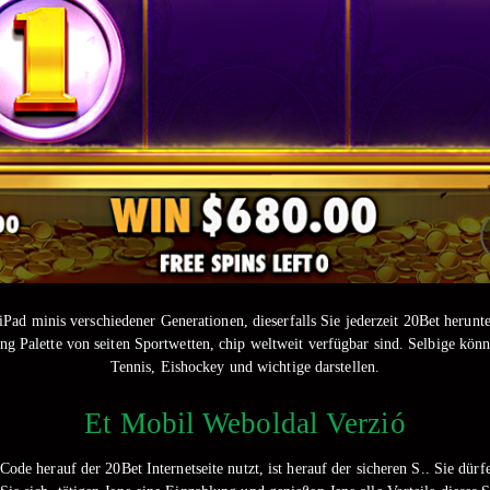
iPad minis verschiedener Generationen, dieserfalls Sie jederzeit 20Bet herunt
ng Palette von seiten Sportwetten, chip weltweit verfügbar sind. Selbige kön
Tennis, Eishockey und wichtige darstellen.
Et Mobil Weboldal Verzió
de herauf der 20Bet Internetseite nutzt, ist herauf der sicheren S.. Sie dürf