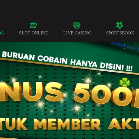
DA
SLOT ONLINE
LIVE CASINO
SPORTSBOOK