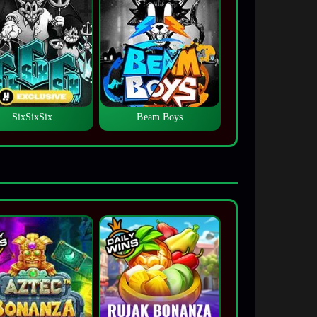
SixSixSix
Beam Boys