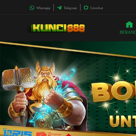
Whatsapp
Telegram
Livechat
BERAN