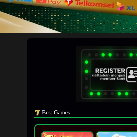
Best Games