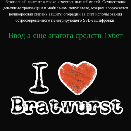
безопасный контент а также качественные геймплей. Осуществляя
денежные транзакции в мобильном покупателе, юзерам вооружается
великорослая степень защиты операций за счет использования
остросовременного пенетрирующего SSL-зашифровки.
Ввод а еще апагога средств 1хбет