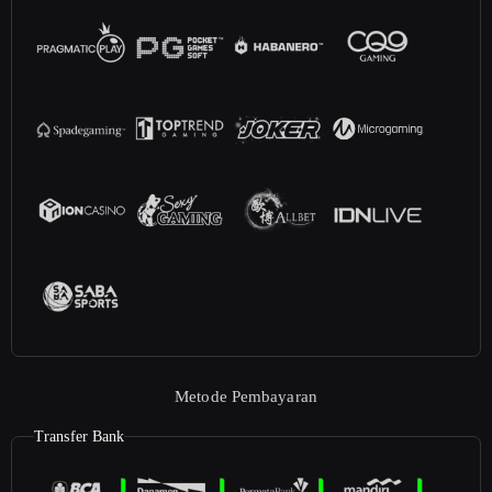
Metode Pembayaran
Transfer Bank