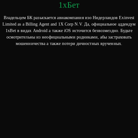
1хБет
Владельцем БК разыскается авиакомпания изо Нидерландов Exinvest
Limited as a Billing Agent and 1X Corp N.V. Да, официальное аддендум
1xBet в видах Android а также iOS источится безвозмездно. Будьте
осмотрительны из неофициальными родниками, абы застраховать
мошенничества а также потери дичностных врученных.