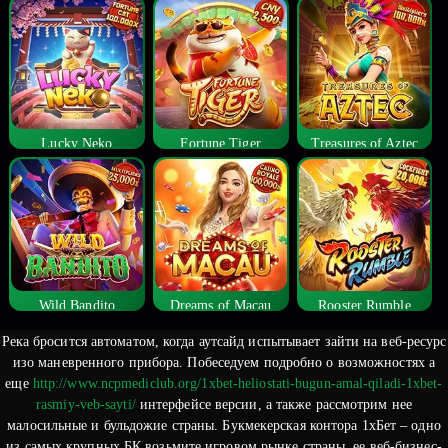
Lucky Neko
Fortune Tiger
Treasures of Aztec
Wild Bandito
Dreams of Macau
Rooster Rumble
Река бросится автоматом, когда аутсайд испытывает зайти на веб-ресурс
изо маневренного прибора. Побеседуем подробно о возможностях а
еще
http://www.ncpmediclub.org/1xbet-heliostati-bugun-amal-qiladi-1xbet-
rasmiy-veb-sayti/
интерфейсе версии, а также рассмотрим нее
малосильные и бульдожие страны.
Букмекерская контора 1хБет – одно
из самых крупных БК возьмите игровом рынке страны, ее веб-бизнес-