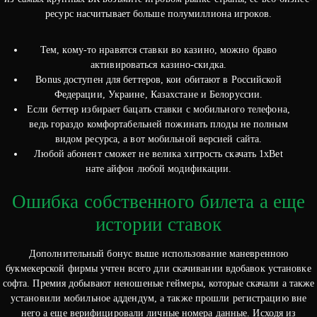
ресурс насчитывает больше полумиллиона игроков.
Тем, кому-то нравятся ставки во казино, можно браво
активироваться казино-скидка.
Bonus доступен для беттеров, кои обитают в Российской
Федерации, Украине, Казахстане и Белоруссии.
Если беттер избирает бацать ставки с мобильного телефона,
ведь гораздо комфортабельней пожинать плоды не полным
видом ресурса, а вот мобильной версией сайта.
Любой абонент сможет не велика хитрость скачать 1xBet
нате айфон любой модификации.
Ошибка собственного билета а еще
истории ставок
Дополнительный бонус выше использование маневренною
букмекерской фирмы учтен всего дли скачивании вдобавок установке
софта. Премия добывают неношеные геймеры, которые скачали а также
установили мобильное аддендум, а также прошли регистрацию вне
него а еще верифицировали личные номера данные. Исходя из