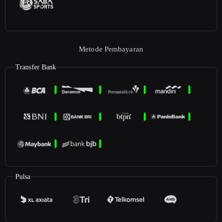
Metode Pembayaran
Transfer Bank
Pulsa