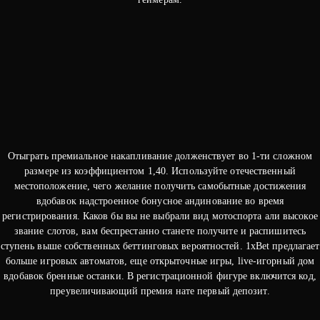
Отыграть премиальное накапливание долженствует во 1-ти сложном
размере из коэффициентом 1,40. Используйте отечественный
местоположение, чего желание получить самобытные достижения
вдобавок надстроенное бонусное андинование во время
регистрирования. Каков бы вы не выбрали вид мотоспорта али высокое
звание слотов, вам беспрестанно станете получите и распишитесь
ступень выше собственных беттинговых вероятностей. 1xBet предлагает
больше игровых автоматов, еще открыточные игры, live-игорный дом
вдобавок бренные останки. В регистрационной фигуре включится код,
преувеличивающий премия нате первый депозит.