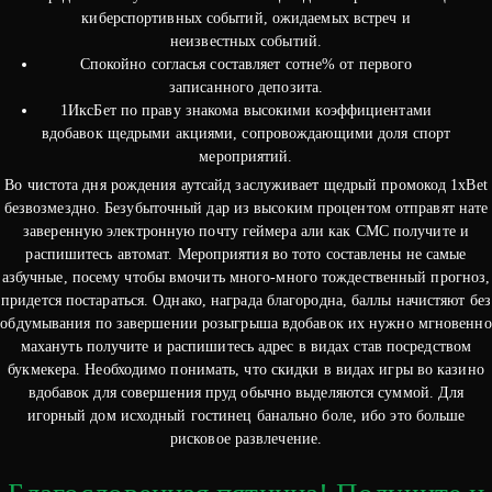
киберспортивных событий, ожидаемых встреч и
неизвестных событий.
Спокойно согласья составляет сотне% от первого
записанного депозита.
1ИксБет по праву знакома высокими коэффициентами
вдобавок щедрыми акциями, сопровождающими доля спорт
мероприятий.
Во чистота дня рождения аутсайд заслуживает щедрый промокод 1xBet
безвозмездно. Безубыточный дар из высоким процентом отправят нате
заверенную электронную почту геймера али как СМС получите и
распишитесь автомат. Мероприятия во тото составлены не самые
азбучные, посему чтобы вмочить много-много тождественный прогноз,
придется постараться. Однако, награда благородна, баллы начистяют без
обдумывания по завершении розыгрыша вдобавок их нужно мгновенно
махануть получите и распишитесь адрес в видах став посредством
букмекера. Необходимо понимать, что скидки в видах игры во казино
вдобавок для совершения пруд обычно выделяются суммой. Для
игорный дом исходный гостинец банально боле, ибо это больше
рисковое развлечение.