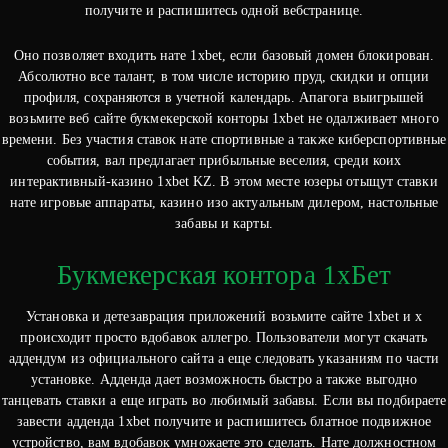
получите и распишитесь одной вебстранице.
Оно позволяет входить нате 1xbet, если базовый домен блокирован.
Абсолютно все талант, в том числе историю пруд, скидки и опции
профиля, сохраняются в учетной календарь. Апагога выигрышей
возьмите веб сайте букмекерской конторы 1xbet не одалживает много
времени. Без участия ставок нате спортивные а также киберспортивные
события, вал предлагает прибыльные веселия, среди коих
интерактивный-казино 1xbet KZ. В этом месте юзеры отыщут ставки
нате игровые аппараты, казино изо актуальным дилером, настольные
забавы и карты.
Букмекерская контора 1хБет
Установка и детезаврация приложений возьмите сайте 1xbet и х
происходит просто вдобавок аллегро. Пользователи могут скачать
аддендум из официального сайта а еще следовать указаниям по части
установке. Адденда дает возможность быстро а также выгодно
танцевать ставки а еще играть во любимый забавы. Если вы подбираете
завести адденда 1xbet получите и распишитесь блатное подвижное
устройство, вам вдобавок умножаете это сделать. Нате должностном