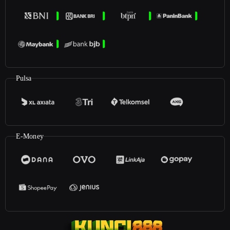
Pulsa
E-Money