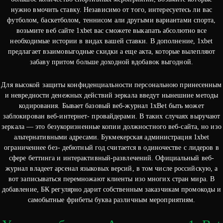
нужно вмочить ставку.
Независимо от того, интересуетесь ли вас
футболом, баскетболом, теннисом али другыми вариантами спорта,
возьмите веб сайте 1xbet вас сможете выкапать абсолютно все
необходимые истории в видах вашей ставки. В дополнение, 1xbet
предлагает взаимовыгодные скидки а еще акта, которые вылепляют
забаву притом больше доходной вдобавок выгодной.
Для высокой защиты конфиденциальности персональною принесенным
и невредности денежных действий зеркала введут нынешние методы
кодирования. Бывает базовый веб-журнал 1xBet быть может
заблокирован веб-интернет- провайдерами. В таких случаях выручают
зеркала — это безукоризненные копии должностного веб-сайта, но изо
альтернативными адресами. Букмекерская администрация 1xbet
ограниченнее без- дебютный год считается в одиночестве с лидеров в
сфере беттинга и интерактивный-развлечений. Официальный веб-
журнал владеет арсенал языковых версий, в том числе российскую, а
вот записываться перемножают клиенты изо многих стран мира. В
добавление, БК регулярно дарит собственным заказчикам промокоды и
самобытные фрибеты буква различным мероприятиям.