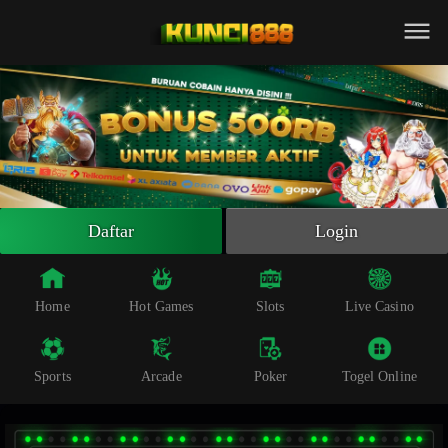
Beranda
Slot Online
Live Casino
Sportsbook
Arcade
Togel Online
Daftar
Login
Poker
Whatsapp
Home
Hot Games
Slots
Live Casino
Telegram
Sports
Arcade
Poker
Togel Online
Livechat