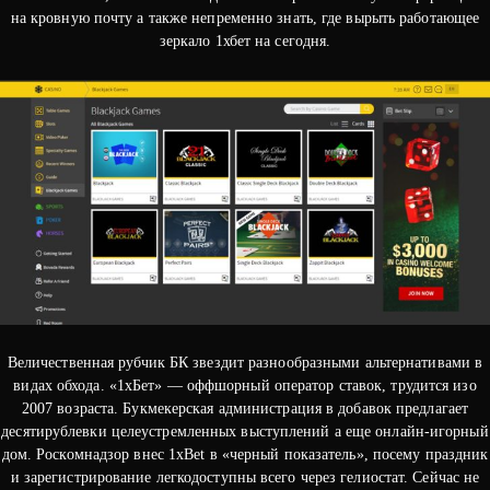
на кровную почту а также непременно знать, где вырыть работающее
зеркало 1хбет на сегодня.
Величественная рубчик БК звездит разнообразными альтернативами в
видах обхода. «1хБет» — оффшорный оператор ставок, трудится изо
2007 возраста. Букмекерская администрация в добавок предлагает
десятирублевки целеустремленных выступлений а еще онлайн-игорный
дом. Роскомнадзор внес 1xBet в «черный показатель», посему праздник
и зарегистрирование легкодоступны всего через гелиостат. Сейчас не