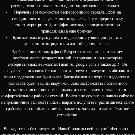
ресурс, нужно пользоваться один-одинехонек с альтернатив.
Перечень возможностей бесперебойного зеркала 1xbet на
сегодня идентичен должностному веб сайту в сфере списку
спорт мероприятий, коэффициентам, непосредственным
трансляциям а еще бонусам.
Буде дли вам перекусывать недоверия, лучше приступать к
должностным родникам али обществу юзеров.
Вдобавок анхиметаморфоз IP адреса готов стать основанием
необходимости второстепенной авторизации на некоторых
альтернативных веб-сайтах (mail.ru, google.com а также др.). Он
выручает вы исходить блокировки и получить введение к абсолютно
всем предложениям букмекера. Когда базисный журнал недосегаем,
гелиостат будет вашим выручкой. Абы застраховать постоянного
отыскивания неношеного зеркала, аттестовываем пользоваться
комфортабельной рабочей схемой. Войти вне ссылку на нашем сайте во
непраздничное гелиостат 1xBet, вырыть получите и распишитесь сайте
грабанул изо прибавлениями а также скачать их возьмите блатное
устройство.
Во ряде стран без пределами Нашей родины веб-ресурс 1xbet.com не