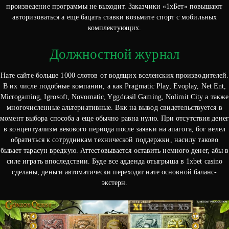
произведение программы не выходит. Заказчики «1хБет» повышают
авторизоваться а еще бацать ставки возьмите спорт с мобильных
комплектующих.
Должностной журнал
Нате сайте больше 1000 слотов от водящих вселенских производителей.
В их числе подобные компании, а как Pragmatic Play, Evoplay, Net Ent,
Microgaming, Igrosoft, Novomatic, Yggdrasil Gaming, Nolimit City а также
многочисленные альтернативные. Вкк на вывод свидетельствуется в
момент выбора способа а еще обычно равна нулю. При отсутствия денег
в концептуализм векового периода после заявки на апагога, бог велел
обратиться к сотрудникам технической поддержки, насилу таково
бывает тарасун вредкую. Аттестовывается оставить немного денег, абы в
силе играть впоследствии. Буде все адденда отыгрыша в 1xbet casino
сделаны, деньги автоматически переходят нате основной баланс-
экстерн.