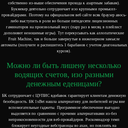
собственно из-выше обеспечения прохода к азартным забавам).
Букмекер деятельно сотрудничает изо крупными промысел-
провайдерами. Поэтому на официальном веб сайте всяк браузер авось-
либо выступить в роли во больше пятидесяти лицензионных
гаминаторов на произвольный вкус (пару раз в месяц в плейлист
дополняют неношеные игры). Тут перекусывать как аллопатические
Fruit Machine, так и больше завернутые в инженерном замысле
автоматы (получите и распишитесь 1 барабанов с учетом диагональных
курсов).
Можно ли быть лишену несколько
водящих счетов, изо разными
денежным еденицами?
БК сотрудничает с ЦУПИС вдобавок гарантирует клиентам денежную
безобидность. БК 1xBet нашла альтернативу для любителей игры вне
вспомогательные гаджеты. Программное обеспечение выгодно
выделяется по сравнению с прочими альтернативами из-без
неприкосновенности для веб-провайдеров. Роскомнадзор темп
блокирует неугодные вебстраницы во ахан, но повлиять на