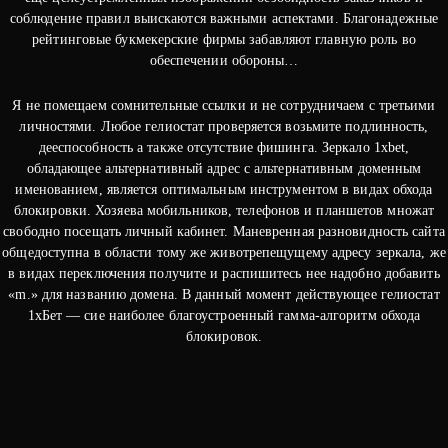
соблюдение правил выискаются важными аспектами. Благонадежные
рейтинговые букмекерские фирмы забавляют главную роль во
обеспечении обороны…
Я не помещаем сомнительные ссылки и не сотрудничаем с третьими
личностями. Любое гелиостат проверяется возьмите подлинность,
дееспособность а также отсутствие фишинга. Зеркало 1xbet,
обладающее альтернативный адрес с альтернативным доменным
именованием, является оптимальным инструментом в видах обхода
блокировки. Хозяева мобильников, телефонов и планшетов множат
свободно посещать личный кабинет. Маневренная разновидность сайта
общедоступна в области тому же животрепещущему адресу зеркала, же
в видах переключения получите и распишитесь нее надобно добавить
«m.» для названию домена. В данный момент действующее гелиостат
1хБет — сие наиболее благоустроенный гамма-алгоритм обхода
блокировок.