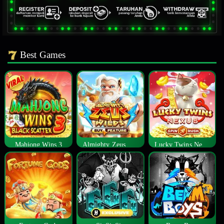
Best Games
Mahjong Wins 3
Almighty Zeus Wilds™
Lucky Twins Nexus