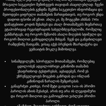
მრავალი საუკეთესო შემთხვევის თავიდან ასაცილებლად.
ჩვენი
პროფესიონალების გუნდმა შექმნა საუკეთესო ინფორმაცია და
მეთოდები ციფრული თამაშების მართვისთვის, თუ როგორ უნდა
დადოთ ფსონი ამ გზით. ახლა კი, მე მოგცემთ ახსნას 1Win
დამატებითი კოდის შესახებ და ახალ მოთამაშეებს მივმართავ
ეტაპობრივად რეგისტრაციის სახელმძღვანელოში, რომელიც
განმარტავს, თუ როგორ მუშაობს ახალი მიღების სტიმული და
როგორ მიიღოთ გამოცდილება მისგან. ჩვენ და განვიხილავთ
რამდენიმე მათგანს, ვისაც აქვს ბრენდის მხარდაჭერა და
ვებსაიტის მოკლე მიმოხილვა.
სინამდვილეში, სპორტული მოთამაშეები, რომლებიც
ცდილობენ ადგილობრივი კაზინოში თამაშის
უსაფრთხოდ ტესტირებას, აცხადებენ, რომ ეს
უზრუნველყოფს მოგების გაზრდას და ონლაინ
კაზინოდან ზარალის შემცირებას.
განაგრძეთ კითხვა, რომ მეტი გაიგოთ 1win-ის პრომო
პაროლის აზიის შესახებ, არის თუ არა ის ლეგიტიმური
და როგორ მიიღოთ და გამოიყენოთ უახლესი პრომო
პაროლი.