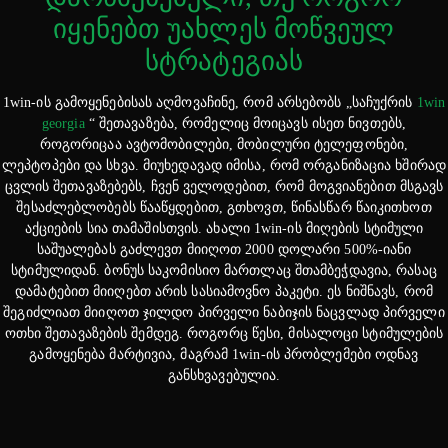
იყენებთ უახლეს მოწვეულ
სტრატეგიას
1win-ის გამოყენებისას აღმოვაჩინე, რომ არსებობს „საჩუქრის
1win
georgia
“ შეთავაზება, რომელიც მოიცავს ისეთ ნივთებს,
როგორიცაა ავტომობილები, მობილური ტელეფონები,
ლეპტოპები და სხვა. მიუხედავად იმისა, რომ ორგანიზაცია ხშირად
ცვლის შეთავაზებებს, ჩვენ ველოდებით, რომ მოგვიანებით მსგავს
შესაძლებლობებს წააწყდებით, გთხოვთ, წინასწარ წაიკითხოთ
აქციების სია თამაშისთვის. ახალი 1win-ის მიღების სტიმული
საშუალებას გაძლევთ მიიღოთ 2000 დოლარი 500%-იანი
სტიმულიდან. ბონუს საკომისიო მართლაც შთამბეჭდავია, რასაც
დამატებით მიიღებთ არის სასიამოვნო პაკეტი. ეს ნიშნავს, რომ
შეგიძლიათ მიიღოთ ჯილდო პირველი ნაბიჯის ნაცვლად პირველი
ოთხი შეთავაზების შემდეგ. როგორც წესი, მისალოცი სტიმულების
გამოყენება მარტივია, მაგრამ 1win-ის პრობლემები ოდნავ
განსხვავებულია.