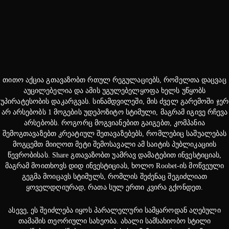
თითო აქცია გთავაზობთ რთულ რეგულაციებს, რომელთა დაცვაც
აუცილებელია და ამის უგულებელყოფა ხელს უწყობს
უპირატესობის დაკარგვას. სინამდვილეში, მის ძველ გარემოში ჯერ
არ არსებობს 1 მოგების უდეპოზიტო სტიმული, მაგრამ იგივე რჩევა
არსებობს. როგორც მოგვიანებით გაიგებთ, კომპანია
შემოგთავაზებთ კრეატიულ შეთავაზებებს, რომლებიც საშუალებას
მოგცემთ მიიღოთ მეტი შემოსავალი ამ საიტის პუბლიკაციის
წევრობისას. Share გთავაზობთ უამრავ დამატებით ინვესტიციას,
მაგრამ მოითხოვს დიდ ინვესტიციას, ხოლო Roobet-ის მოწვეული
გეგმა მოიცავს სტიმულს, რომლის შეძენაც შეგიძლიათ
ყოველდღიურად, რათა სულ ერთი კვირა გქონდეთ.
ასევე, ეს შეიძლება იყოს პარალელური სამყაროდან აღებული
თამაშის თეორიული სახეობა. ახალი სამსახიობო სტილი